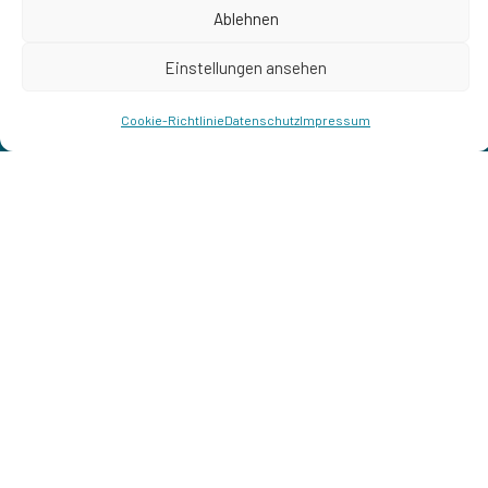
Ablehnen
Einstellungen ansehen
Cookie-Richtlinie
Datenschutz
Impressum
ERFAHREN SIE MEHR
GEMEINSAM BLEIBENDES SCHAFFEN
BAUPHYSIK